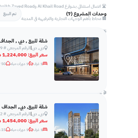
🛣️ اتصال استثنائي بشوارع Al Khail Road وSheikh Zayed Road
وحدات المشروع (7)
تم البيع
🏢 محاط بأهم الوجهات التجارية والترفيهية في المدينة
🌆 إطلالات بانورامية على خور دبي وأفق دبي
شقة للبيع , دبي , الجداف
🎬 ترفيه داخل المشروع: 3 مسابح بانورامية على السطح، سينما خاصة، وقاعة متعددة الاستخدامات
دبي, دبي
|
الرقم المرجعي # 549
سعر البيع:
1,224,000 د.إ
🏡 تشطيبات عالية الجودة والفخامة
1 غرف
1 دورات مياه
50 m²
🏊 مرافق وخدمات المشروع:
🏊‍♂️ 3 مسابح للكبار + مسبح للأطفال
🎬 غرفة سينما
🛋️ منطقة جلوس خارجية
شقة للبيع, دبي, الجداف
دبي, دبي
|
الرقم المرجعي # 552
🏢 قاعة متعددة الاستخدامات
سعر البيع:
1,454,000 د.إ
🏋️‍♂️ نادي رياضي مجهز بالكامل
1 غرف
1 دورات مياه
15 m²