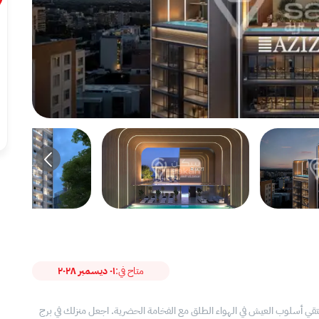
متاح في:
٠١ ديسمبر ٢٠٢٨
Azizi Cree علامة مميزة في Al Jaddaf – حيث يلتقي أسلوب العيش في الهواء الطلق مع الفخامة الحضرية. اجعل منزلك في برج