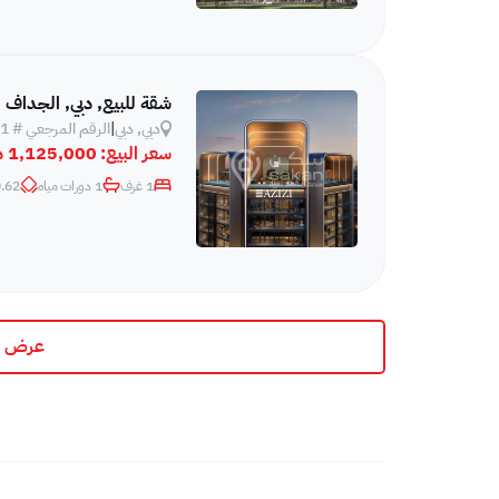
شقة للبيع, دبي, الجداف
دبي, دبي
|
الرقم المرجعي # 561
سعر البيع:
1,125,000 د.إ
1 غرف
1 دورات مياه
62 m²
عرض ج