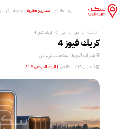
بيع
طلبات
مشاريع عقارية
مدونة سكن
إ
دبي
دبي
كريك فيوز 4
الرئيسية
كريك فيوز 4
الإمارات العربية المتحدة, دبي, دبي
٠٤ مارس ٢٠٢٦, ١٢:٠٠ ص
|
الرقم المرجعي # 24