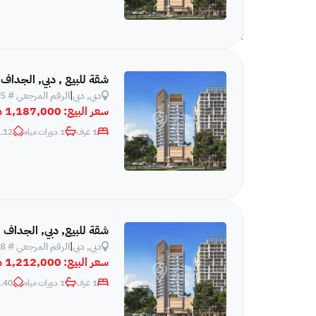
🎮 غرفة ألعاب
👶 منطقة لعب للأطفال خارجية
♨️ ساونا وبخار
شقة للبيع , دبي, الجداف
دبي, دبي
|
الرقم المرجعي # 555
سعر البيع:
1,187,000 د.إ
1 غرف
1 دورات مياه
12 m²
شقة للبيع, دبي, الجداف
دبي, دبي
|
الرقم المرجعي # 558
سعر البيع:
1,212,000 د.إ
1 غرف
1 دورات مياه
40 m²