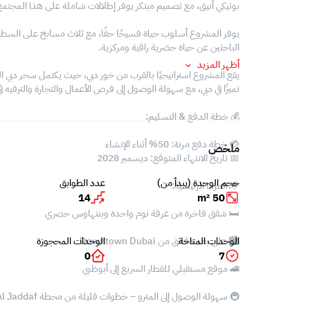
بوتيكي أنيق، مع تصميم مبتكر يوفر إطلالات شاملة على هذا المجتمع
يوفر المشروع أسلوب حياة فسيحًا حقًا، مع ثلاث مسابح على السطح مذ
الباحثين عن حياة حضرية راقية ومركزية.
أظهر المزيد
يقع المشروع استراتيجيًا بالقرب من خور دبي، حيث يكتمل سحر دبي ال
تميزًا في دبي، مع سهولة الوصول إلى فرص الأعمال والتجارة والترفيه في Downtown Dubai 
💰 خطة الدفع & التسليم:
💳 خطة دفع مرنة: 50% أثناء الإنشاء
ملخص
📅 تاريخ الانتهاء المتوقع: ديسمبر 2028
حجم الوحدة (يبدأ من)
عدد الطوابق
🌟 المزايا الرئيسية:
14
50 m²
🛏️ شقق فاخرة من غرفة نوم واحدة وبنتهاوس حصري
الوحدات المتاحة
الوحدات المحجوزة
🏙️ على بعد دقائق من Downtown Dubai
0
7
🚄 موقع مستقبلي للقطار السريع إلى أبوظبي
🚇 سهولة الوصول إلى المترو – خطوات قليلة من محطة Al Jaddaf