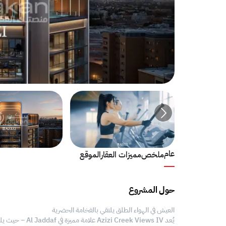
عام
ملخص
مميزات العقار
الموقع
حول المشروع
العيش في الهواء الطلق يلتقي بالفخامة الحضرية
يُعد k Views IV